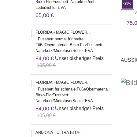
Birko-FlorFussbett: Naturkork/echt
-25%
LederSohle: EVA
A
65,00 €
75,
FLORIDA - MAGIC FLOWER...
Fussbett normal für breite
FüßeObermaterial: Birko-FlorFussbett:
Naturkork/MicrofaserSohle: EVA
84,00 €
Unser bisheriger Preis
AUSSI
105,00 €
FLORIDA - MAGIC FLOWER...
Fussbett für schmale FüßeObermaterial:
Birko-FlorFussbett:
Naturkork/MicrofaserSohle: EVA
84,00 €
Unser bisheriger Preis
105,00 €
ARIZONA - ULTRA BLUE -...