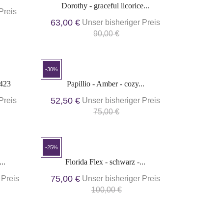
Dorothy - graceful licorice...
Preis
63,00 €
Unser bisheriger Preis
90,00 €
-30%
8423
Papillio - Amber - cozy...
52,50 €
Preis
Unser bisheriger Preis
75,00 €
-25%
..
Florida Flex - schwarz -...
75,00 €
 Preis
Unser bisheriger Preis
100,00 €