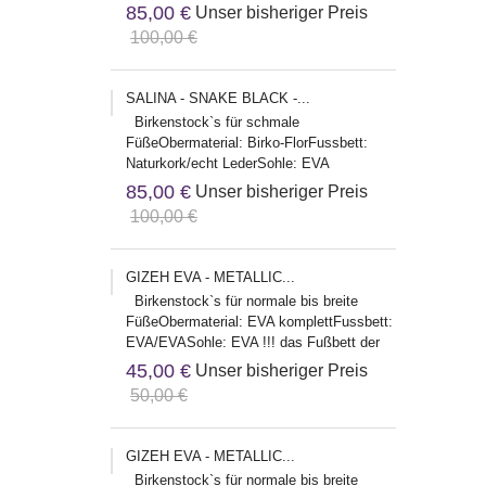
Herstelleradresse:Birkenstock Global
85,00 €
Unser bisheriger Preis
Sales...
100,00 €
SALINA - SNAKE BLACK -...
Birkenstock`s für schmale
FüßeObermaterial: Birko-FlorFussbett:
Naturkork/echt LederSohle: EVA
Herstelleradresse:Birkenstock Global
85,00 €
Unser bisheriger Preis
Sales...
100,00 €
GIZEH EVA - METALLIC...
Birkenstock`s für normale bis breite
FüßeObermaterial: EVA komplettFussbett:
EVA/EVASohle: EVA !!! das Fußbett der
EVA Modelle fällt etwas...
45,00 €
Unser bisheriger Preis
50,00 €
GIZEH EVA - METALLIC...
Birkenstock`s für normale bis breite