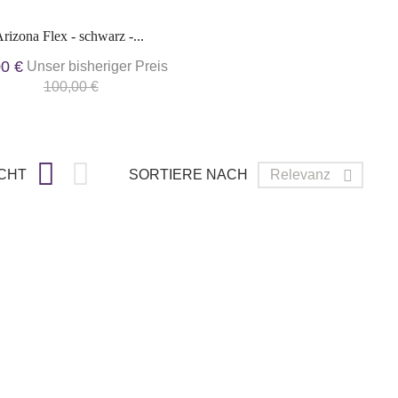
rizona Flex - schwarz -...
00 €
Unser bisheriger Preis
100,00 €


CHT
SORTIERE NACH
Relevanz
