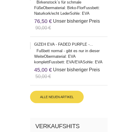
Birkenstock`s für schmale
FüßeObermaterial: Birko-FlorFussbett:
Naturkork/echt LederSohle: EVA
Herstelleradresse:Birkenstock Global
76,50 €
Unser bisheriger Preis
Sales...
90,00 €
GIZEH EVA - FADED PURPLE -...
Fußbett normal - gibt es nur in dieser
WeiteObermaterial: EVA
komplettFussbett: EVA/EVASohle: EVA
Herstelleradresse:Birkenstock Global...
45,00 €
Unser bisheriger Preis
50,00 €
ALLE NEUEN ARTIKEL
VERKAUFSHITS