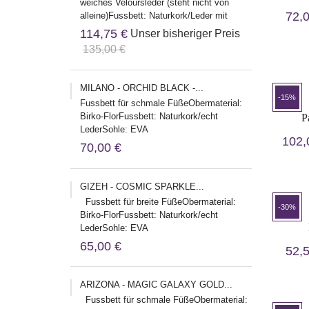
weiches Veloursleder (steht nicht von
72,
alleine)Fussbett: Naturkork/Leder mit
WeichbettungSohle: EVA...
114,75 €
Unser bisheriger Preis
135,00 €
MILANO - ORCHID BLACK -...
-15%
Fussbett für schmale FüßeObermaterial:
Birko-FlorFussbett: Naturkork/echt
P
LederSohle: EVA
102,
Herstelleradresse:Birkenstock Global
70,00 €
Sales GmbHBurg...
GIZEH - COSMIC SPARKLE...
Fussbett für breite FüßeObermaterial:
-30%
Birko-FlorFussbett: Naturkork/echt
LederSohle: EVA
Herstelleradresse:Birkenstock Global
65,00 €
52,
Sales...
ARIZONA - MAGIC GALAXY GOLD...
Fussbett für schmale FüßeObermaterial: