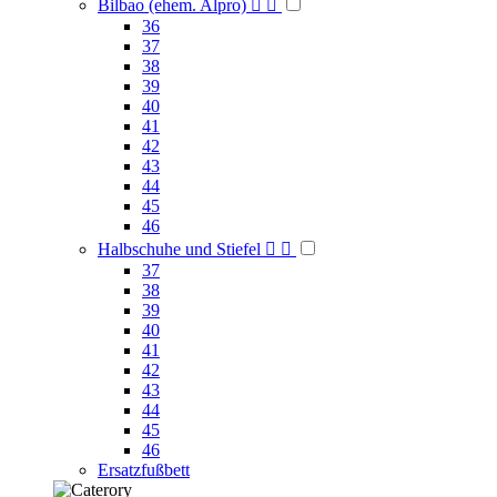
Bilbao (ehem. Alpro)


36
37
38
39
40
41
42
43
44
45
46
Halbschuhe und Stiefel


37
38
39
40
41
42
43
44
45
46
Ersatzfußbett