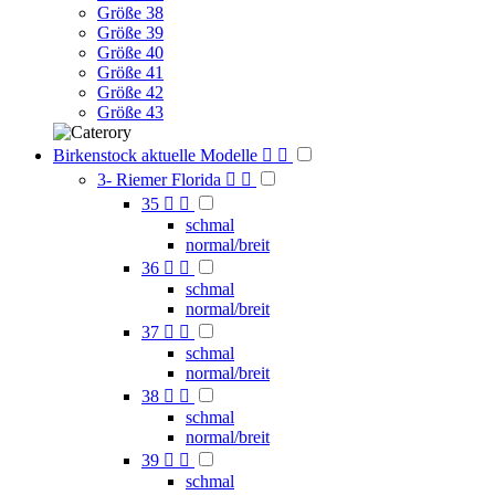
Größe 38
Größe 39
Größe 40
Größe 41
Größe 42
Größe 43
Birkenstock aktuelle Modelle


3- Riemer Florida


35


schmal
normal/breit
36


schmal
normal/breit
37


schmal
normal/breit
38


schmal
normal/breit
39


schmal