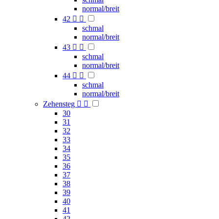
normal/breit
42


schmal
normal/breit
43


schmal
normal/breit
44


schmal
normal/breit
Zehensteg


30
31
32
33
34
35
36
37
38
39
40
41
42