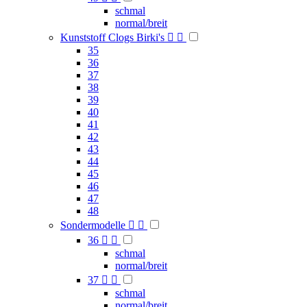
schmal
normal/breit
Kunststoff Clogs Birki's


35
36
37
38
39
40
41
42
43
44
45
46
47
48
Sondermodelle


36


schmal
normal/breit
37


schmal
normal/breit