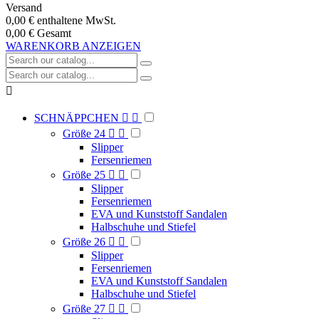
Versand
0,00 €
enthaltene MwSt.
0,00 €
Gesamt
WARENKORB ANZEIGEN

SCHNÄPPCHEN


Größe 24


Slipper
Fersenriemen
Größe 25


Slipper
Fersenriemen
EVA und Kunststoff Sandalen
Halbschuhe und Stiefel
Größe 26


Slipper
Fersenriemen
EVA und Kunststoff Sandalen
Halbschuhe und Stiefel
Größe 27

