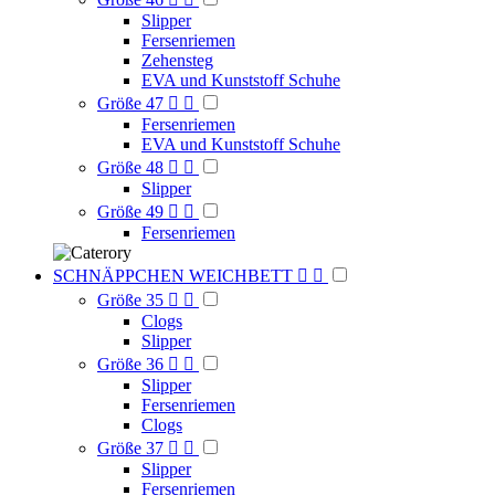
Slipper
Fersenriemen
Zehensteg
EVA und Kunststoff Schuhe
Größe 47


Fersenriemen
EVA und Kunststoff Schuhe
Größe 48


Slipper
Größe 49


Fersenriemen
SCHNÄPPCHEN WEICHBETT


Größe 35


Clogs
Slipper
Größe 36


Slipper
Fersenriemen
Clogs
Größe 37


Slipper
Fersenriemen