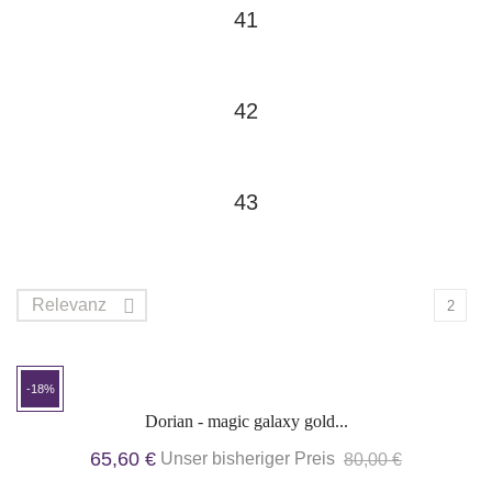
41
42
43
Relevanz

2
-18%
Dorian - magic galaxy gold...
65,60 €
Unser bisheriger Preis
80,00 €