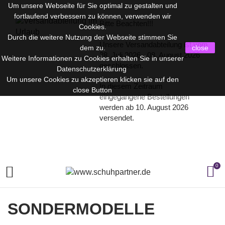
Um unsere Webseite für Sie optimal zu gestalten und
fortlaufend verbessern zu können, verwenden wir
Bitte Beachten!!!
Cookies.
Durch die weitere Nutzung der Webseite stimmen Sie
Unsere Versandabteilung ist vom
dem zu.
close
28. Juli 2026 - 08. August 2026
Weitere Informationen zu Cookies erhalten Sie in unserer
geschlossen.
Datenschutzerklärung
Um unsere Cookies zu akzeptieren klicken sie auf den
In diesem Zeitraum
close Button
eingegangene Bestellungen
werden ab 10. August 2026
versendet.
0

SONDERMODELLE