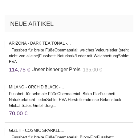
NEUE ARTIKEL
ARIZONA - DARK TEA TONAL -...
Fussbett für breite FüßeObermaterial: weiches Veloursleder (steht
nicht von alleine)Fussbett: Naturkork/Leder mit WeichbettungSohle:
EVA...
114,75 €
Unser bisheriger Preis
135,00 €
MILANO - ORCHID BLACK -...
Fussbett für schmale FüßeObermaterial: Birko-FlorFussbett:
Naturkork/echt LederSohle: EVA Herstelleradresse:Birkenstock
Global Sales GmbHBurg...
70,00 €
GIZEH - COSMIC SPARKLE...
Fussbett für breite FüßeObermaterial: Birko-FlorFussbett: