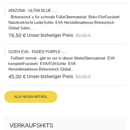
ARIZONA - ULTRA BLUE -...
Birkenstock`s für schmale FüßeObermaterial: Birko-FlorFussbett:
Naturkork/echt LederSohle: EVA Herstelleradresse:Birkenstock
Global Sales...
76,50 €
Unser bisheriger Preis
90,00 €
GIZEH EVA - FADED PURPLE -...
Fußbett normal - gibt es nur in dieser WeiteObermaterial: EVA
komplettFussbett: EVA/EVASohle: EVA
Herstelleradresse:Birkenstock Global...
45,00 €
Unser bisheriger Preis
50,00 €
ALLE NEUEN ARTIKEL
VERKAUFSHITS