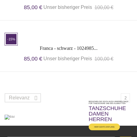
85,00 €
Unser bisheriger Preis
100,00 €
-15%
Franca - schwarz - 1024985...
85,00 €
Unser bisheriger Preis
100,00 €
Relevanz

2
BESUCHEN SIE DOCH AUCH UNSEREN SHOP
FÜR TANZSCHUHE UND 50'S KLAMOTTEN
TANZSCHUHE
DAMEN
HERREN
HIER GEHTS ENTLANG