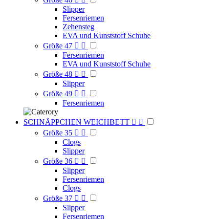
Slipper
Fersenriemen
Zehensteg
EVA und Kunststoff Schuhe
Größe 47


Fersenriemen
EVA und Kunststoff Schuhe
Größe 48


Slipper
Größe 49


Fersenriemen
SCHNÄPPCHEN WEICHBETT


Größe 35


Clogs
Slipper
Größe 36


Slipper
Fersenriemen
Clogs
Größe 37


Slipper
Fersenriemen