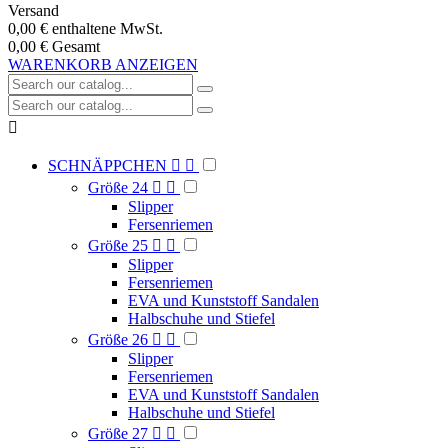
Versand
0,00 €
enthaltene MwSt.
0,00 €
Gesamt
WARENKORB ANZEIGEN

SCHNÄPPCHEN


Größe 24


Slipper
Fersenriemen
Größe 25


Slipper
Fersenriemen
EVA und Kunststoff Sandalen
Halbschuhe und Stiefel
Größe 26


Slipper
Fersenriemen
EVA und Kunststoff Sandalen
Halbschuhe und Stiefel
Größe 27

