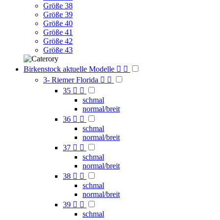
Größe 38
Größe 39
Größe 40
Größe 41
Größe 42
Größe 43
Birkenstock aktuelle Modelle


3- Riemer Florida


35


schmal
normal/breit
36


schmal
normal/breit
37


schmal
normal/breit
38


schmal
normal/breit
39


schmal