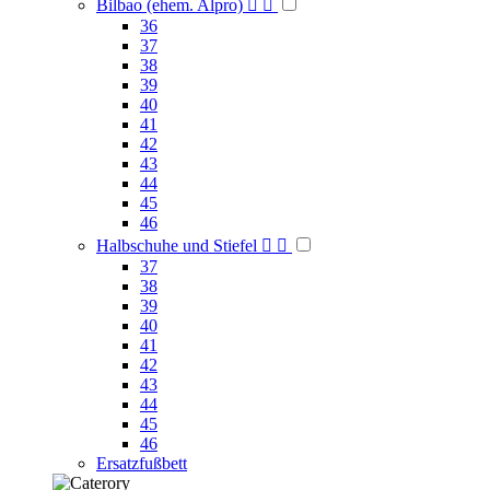
Bilbao (ehem. Alpro)


36
37
38
39
40
41
42
43
44
45
46
Halbschuhe und Stiefel


37
38
39
40
41
42
43
44
45
46
Ersatzfußbett