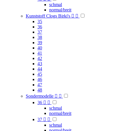
schmal
normal/breit
Kunststoff Clogs Birki's


35
36
37
38
39
40
41
42
43
44
45
46
47
48
Sondermodelle


36


schmal
normal/breit
37


schmal
normal/breit