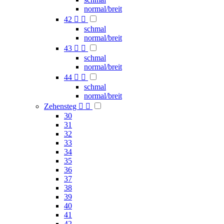
normal/breit
42


schmal
normal/breit
43


schmal
normal/breit
44


schmal
normal/breit
Zehensteg


30
31
32
33
34
35
36
37
38
39
40
41
42