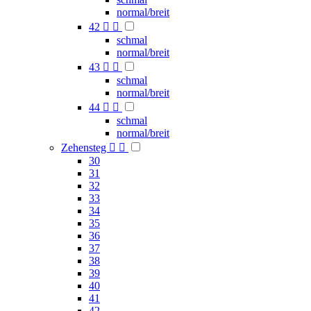
normal/breit
42


schmal
normal/breit
43


schmal
normal/breit
44


schmal
normal/breit
Zehensteg


30
31
32
33
34
35
36
37
38
39
40
41
42