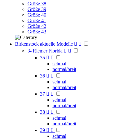
Größe 38
Größe 39
Größe 40
Größe 41
Größe 42
Größe 43
Birkenstock aktuelle Modelle


3- Riemer Florida


35


schmal
normal/breit
36


schmal
normal/breit
37


schmal
normal/breit
38


schmal
normal/breit
39


schmal