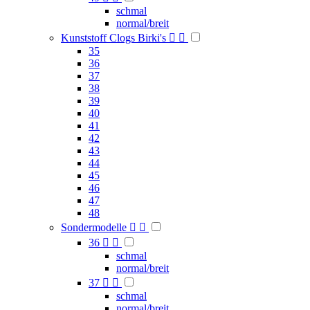
schmal
normal/breit
Kunststoff Clogs Birki's


35
36
37
38
39
40
41
42
43
44
45
46
47
48
Sondermodelle


36


schmal
normal/breit
37


schmal
normal/breit