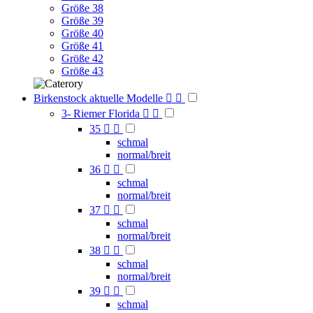
Größe 38
Größe 39
Größe 40
Größe 41
Größe 42
Größe 43
Birkenstock aktuelle Modelle


3- Riemer Florida


35


schmal
normal/breit
36


schmal
normal/breit
37


schmal
normal/breit
38


schmal
normal/breit
39


schmal