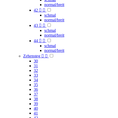
normal/breit
42


schmal
normal/breit
43


schmal
normal/breit
44


schmal
normal/breit
Zehensteg


30
31
32
33
34
35
36
37
38
39
40
41
42