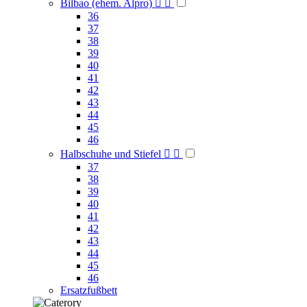
Bilbao (ehem. Alpro)


36
37
38
39
40
41
42
43
44
45
46
Halbschuhe und Stiefel


37
38
39
40
41
42
43
44
45
46
Ersatzfußbett