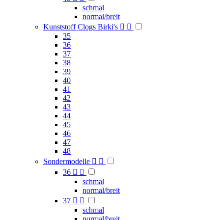
schmal
normal/breit
Kunststoff Clogs Birki's


35
36
37
38
39
40
41
42
43
44
45
46
47
48
Sondermodelle


36


schmal
normal/breit
37


schmal
normal/breit