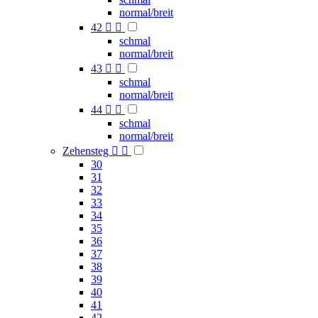
normal/breit
42


schmal
normal/breit
43


schmal
normal/breit
44


schmal
normal/breit
Zehensteg


30
31
32
33
34
35
36
37
38
39
40
41
42