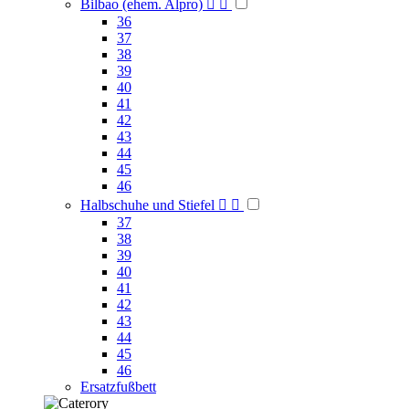
Bilbao (ehem. Alpro)


36
37
38
39
40
41
42
43
44
45
46
Halbschuhe und Stiefel


37
38
39
40
41
42
43
44
45
46
Ersatzfußbett