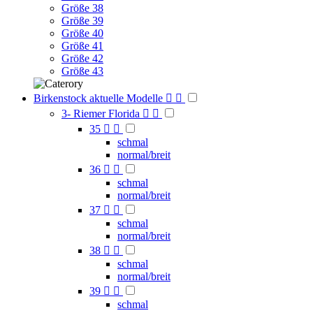
Größe 38
Größe 39
Größe 40
Größe 41
Größe 42
Größe 43
Birkenstock aktuelle Modelle


3- Riemer Florida


35


schmal
normal/breit
36


schmal
normal/breit
37


schmal
normal/breit
38


schmal
normal/breit
39


schmal