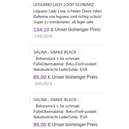
LEGUANO LADY LOOP SCHWARZ
Leguano Lady Loop schwarz Diese tollen
Ballerina von leguano sind richtig schick!
Super zu kombinieren, ob leger oder
klassisch, die passen...
134,10 €
Unser bisheriger Preis
149,00 €
SALINA - SNAKE BLACK -...
Birkenstock`s für schmale
FüßeObermaterial: Birko-FlorFussbett:
Naturkork/echt LederSohle: EVA
Herstelleradresse:Birkenstock Global
85,00 €
Unser bisheriger Preis
Sales...
100,00 €
SALINA - SNAKE BLACK -...
Birkenstock`s für schmale
FüßeObermaterial: Birko-FlorFussbett:
Naturkork/echt LederSohle: EVA
Herstelleradresse:Birkenstock Global
85,00 €
Unser bisheriger Preis
Sales...