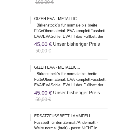
100,00 €
GIZEH EVA - METALLIC...
Birkenstock`s für normale bis breite
FüßeObermaterial: EVA komplettFussbett:
EVA/EVASohle: EVA !!! das Fußbett der
EVA Modelle fällt etwas...
45,00 €
Unser bisheriger Preis
50,00 €
GIZEH EVA - METALLIC...
Birkenstock`s für normale bis breite
FüßeObermaterial: EVA komplettFussbett:
EVA/EVASohle: EVA !!! das Fußbett der
EVA Modelle fällt etwas...
45,00 €
Unser bisheriger Preis
50,00 €
ERSATZFUSSBETT LAMMFELL...
Fussbett für den Zermatt/Andermatt -
Weite normal (breit) - passt NICHT in