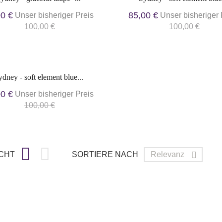
00 €
85,00 €
Unser bisheriger Preis
Unser bisheriger 
100,00 €
100,00 €
ydney - soft element blue...
00 €
Unser bisheriger Preis
100,00 €


CHT
SORTIERE NACH
Relevanz
