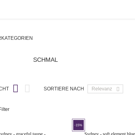
RKATEGORIEN
SCHMAL


CHT
SORTIERE NACH
Relevanz

ilter
-15%
ydney - graceful taupe -...
Sydney - soft element blue.