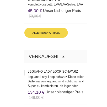
komplettFussbett: EVA/EVASohle: EVA
Herstelleradresse:Birkenstock Global...
45,00 €
Unser bisheriger Preis
50,00 €
ALLE NEUEN ARTIKEL
VERKAUFSHITS
LEGUANO LADY LOOP SCHWARZ
Leguano Lady Loop schwarz Diese tollen
Ballerina von leguano sind richtig schick!
Super zu kombinieren, ob leger oder
klassisch, die passen...
134,10 €
Unser bisheriger Preis
149,00 €