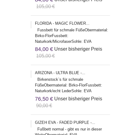
105,00 €
FLORIDA - MAGIC FLOWER...
Fussbett für schmale FüßeObermaterial:
Birko-FlorFussbett:
Naturkork/MicrofaserSohle: EVA
84,00 €
Unser bisheriger Preis
105,00 €
ARIZONA - ULTRA BLUE -...
Birkenstock`s für schmale
FüßeObermaterial: Birko-FlorFussbett:
Naturkork/echt LederSohle: EVA
Herstelleradresse:Birkenstock Global
76,50 €
Unser bisheriger Preis
Sales...
90,00 €
GIZEH EVA - FADED PURPLE -...
Fußbett normal - gibt es nur in dieser
WeiteObermaterial: EVA