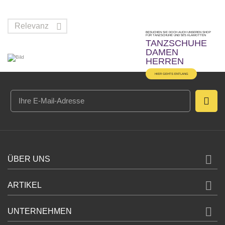
Relevanz

BESUCHEN SIE DOCH AUCH UNSEREN SHOP
FÜR TANZSCHUHE UND 50'S KLAMOTTEN
TANZSCHUHE
DAMEN
HERREN
HIER GEHTS ENTLANG

ÜBER UNS

ARTIKEL

UNTERNEHMEN