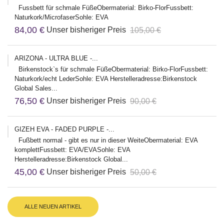
Fussbett für schmale FüßeObermaterial: Birko-FlorFussbett:
Naturkork/MicrofaserSohle: EVA
84,00 €
Unser bisheriger Preis
105,00 €
ARIZONA - ULTRA BLUE -...
Birkenstock`s für schmale FüßeObermaterial: Birko-FlorFussbett:
Naturkork/echt LederSohle: EVA Herstelleradresse:Birkenstock
Global Sales...
76,50 €
Unser bisheriger Preis
90,00 €
GIZEH EVA - FADED PURPLE -...
Fußbett normal - gibt es nur in dieser WeiteObermaterial: EVA
komplettFussbett: EVA/EVASohle: EVA
Herstelleradresse:Birkenstock Global...
45,00 €
Unser bisheriger Preis
50,00 €
ALLE NEUEN ARTIKEL