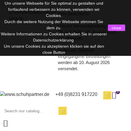
Um unsere Webseite für Sie optimal zu gestalten und
fortlaufend verbessern zu können, verwenden wir
Bitte Beachten!!!
Cookies.
Durch die weitere Nutzung der Webseite stimmen Sie
Unsere Versandabteilung ist vom
dem zu.
close
28. Juli 2026 - 08. August 2026
Weitere Informationen zu Cookies erhalten Sie in unserer
geschlossen.
Datenschutzerklärung
Um unsere Cookies zu akzeptieren klicken sie auf den
In diesem Zeitraum
close Button
eingegangene Bestellungen
werden ab 10. August 2026
versendet.
0
+49 (0)8231 917220
