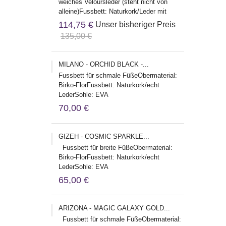
weiches Veloursleder (steht nicht von
alleine)Fussbett: Naturkork/Leder mit
WeichbettungSohle: EVA...
114,75 €
Unser bisheriger Preis
135,00 €
MILANO - ORCHID BLACK -...
Fussbett für schmale FüßeObermaterial:
Birko-FlorFussbett: Naturkork/echt
LederSohle: EVA
Herstelleradresse:Birkenstock Global
70,00 €
Sales GmbHBurg...
GIZEH - COSMIC SPARKLE...
Fussbett für breite FüßeObermaterial:
Birko-FlorFussbett: Naturkork/echt
LederSohle: EVA
Herstelleradresse:Birkenstock Global
65,00 €
Sales...
ARIZONA - MAGIC GALAXY GOLD...
Fussbett für schmale FüßeObermaterial: