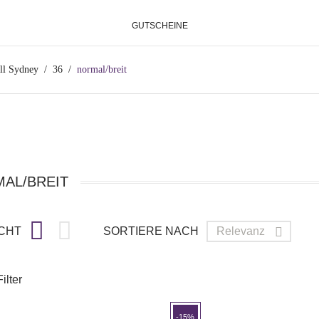
GUTSCHEINE
ll Sydney
36
normal/breit
AL/BREIT


CHT
SORTIERE NACH
Relevanz

ilter
-15%