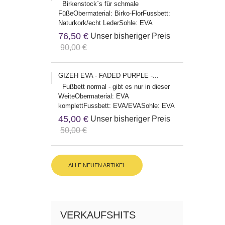
Birkenstock`s für schmale
FüßeObermaterial: Birko-FlorFussbett:
Naturkork/echt LederSohle: EVA
Herstelleradresse:Birkenstock Global
76,50 €
Unser bisheriger Preis
Sales...
90,00 €
GIZEH EVA - FADED PURPLE -...
Fußbett normal - gibt es nur in dieser
WeiteObermaterial: EVA
komplettFussbett: EVA/EVASohle: EVA
Herstelleradresse:Birkenstock Global...
45,00 €
Unser bisheriger Preis
50,00 €
ALLE NEUEN ARTIKEL
VERKAUFSHITS