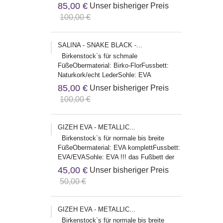
Herstelleradresse:Birkenstock Global
85,00 €
Unser bisheriger Preis
Sales...
100,00 €
SALINA - SNAKE BLACK -...
Birkenstock`s für schmale
FüßeObermaterial: Birko-FlorFussbett:
Naturkork/echt LederSohle: EVA
Herstelleradresse:Birkenstock Global
85,00 €
Unser bisheriger Preis
Sales...
100,00 €
GIZEH EVA - METALLIC...
Birkenstock`s für normale bis breite
FüßeObermaterial: EVA komplettFussbett:
EVA/EVASohle: EVA !!! das Fußbett der
EVA Modelle fällt etwas...
45,00 €
Unser bisheriger Preis
50,00 €
GIZEH EVA - METALLIC...
Birkenstock`s für normale bis breite