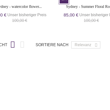
dney - watercolor flower...
Sydney - Summer Floral Ros
00 €
85,00 €
Unser bisheriger Preis
Unser bisheriger 
100,00 €
100,00 €


CHT
SORTIERE NACH
Relevanz
