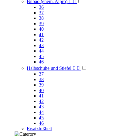
Bilbao (ehem. Alpro)


36
37
38
39
40
41
42
43
44
45
46
Halbschuhe und Stiefel


37
38
39
40
41
42
43
44
45
46
Ersatzfußbett