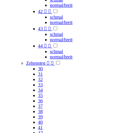
normal/breit
42


schmal
normal/breit
43


schmal
normal/breit
44


schmal
normal/breit
Zehensteg


30
31
32
33
34
35
36
37
38
39
40
41
42