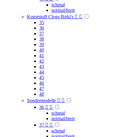
schmal
normal/breit
Kunststoff Clogs Birki's


35
36
37
38
39
40
41
42
43
44
45
46
47
48
Sondermodelle


36


schmal
normal/breit
37


schmal
normal/breit