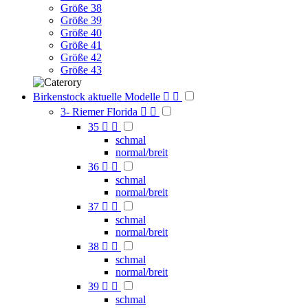
Größe 38
Größe 39
Größe 40
Größe 41
Größe 42
Größe 43
Birkenstock aktuelle Modelle


3- Riemer Florida


35


schmal
normal/breit
36


schmal
normal/breit
37


schmal
normal/breit
38


schmal
normal/breit
39


schmal