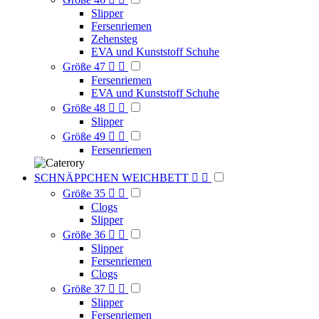
Slipper
Fersenriemen
Zehensteg
EVA und Kunststoff Schuhe
Größe 47


Fersenriemen
EVA und Kunststoff Schuhe
Größe 48


Slipper
Größe 49


Fersenriemen
SCHNÄPPCHEN WEICHBETT


Größe 35


Clogs
Slipper
Größe 36


Slipper
Fersenriemen
Clogs
Größe 37


Slipper
Fersenriemen