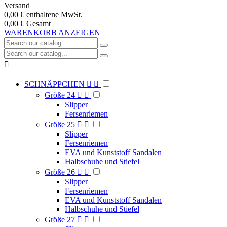
Versand
0,00 €
enthaltene MwSt.
0,00 €
Gesamt
WARENKORB ANZEIGEN

SCHNÄPPCHEN


Größe 24


Slipper
Fersenriemen
Größe 25


Slipper
Fersenriemen
EVA und Kunststoff Sandalen
Halbschuhe und Stiefel
Größe 26


Slipper
Fersenriemen
EVA und Kunststoff Sandalen
Halbschuhe und Stiefel
Größe 27

