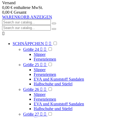
Versand
0,00 €
enthaltene MwSt.
0,00 €
Gesamt
WARENKORB ANZEIGEN

SCHNÄPPCHEN


Größe 24


Slipper
Fersenriemen
Größe 25


Slipper
Fersenriemen
EVA und Kunststoff Sandalen
Halbschuhe und Stiefel
Größe 26


Slipper
Fersenriemen
EVA und Kunststoff Sandalen
Halbschuhe und Stiefel
Größe 27

