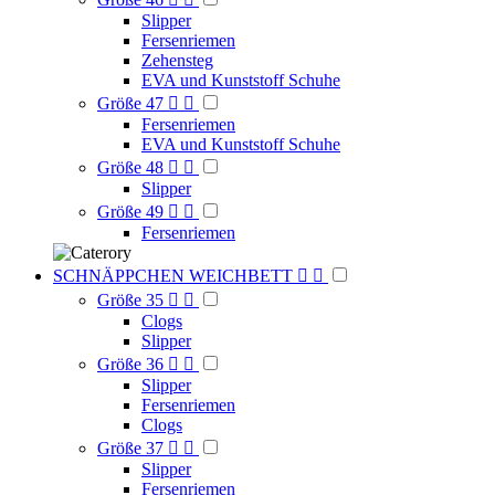
Slipper
Fersenriemen
Zehensteg
EVA und Kunststoff Schuhe
Größe 47


Fersenriemen
EVA und Kunststoff Schuhe
Größe 48


Slipper
Größe 49


Fersenriemen
SCHNÄPPCHEN WEICHBETT


Größe 35


Clogs
Slipper
Größe 36


Slipper
Fersenriemen
Clogs
Größe 37


Slipper
Fersenriemen