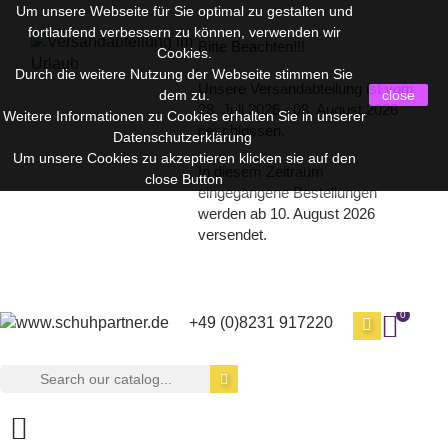
Um unsere Webseite für Sie optimal zu gestalten und
fortlaufend verbessern zu können, verwenden wir
Bitte Beachten!!!
Cookies.
Durch die weitere Nutzung der Webseite stimmen Sie
Unsere Versandabteilung ist vom
dem zu.
close
28. Juli 2026 - 08. August 2026
Weitere Informationen zu Cookies erhalten Sie in unserer
geschlossen.
Datenschutzerklärung
Um unsere Cookies zu akzeptieren klicken sie auf den
In diesem Zeitraum
close Button
eingegangene Bestellungen
werden ab 10. August 2026
versendet.
0
+49 (0)8231 917220
