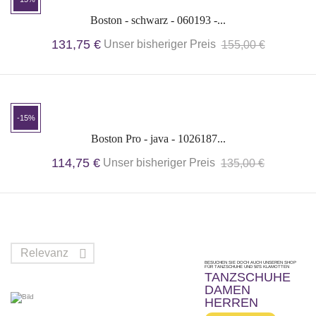
Boston - schwarz - 060193 -...
131,75 €
Unser bisheriger Preis
155,00 €
-15%
Boston Pro - java - 1026187...
114,75 €
Unser bisheriger Preis
135,00 €
Relevanz

BESUCHEN SIE DOCH AUCH UNSEREN SHOP
FÜR TANZSCHUHE UND 50'S KLAMOTTEN
TANZSCHUHE
DAMEN
HERREN