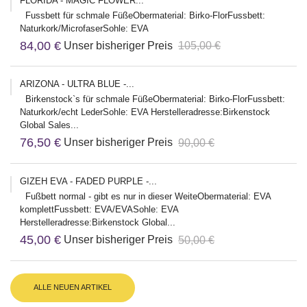
FLORIDA - MAGIC FLOWER...
Fussbett für schmale FüßeObermaterial: Birko-FlorFussbett:
Naturkork/MicrofaserSohle: EVA
84,00 €
Unser bisheriger Preis
105,00 €
ARIZONA - ULTRA BLUE -...
Birkenstock`s für schmale FüßeObermaterial: Birko-FlorFussbett:
Naturkork/echt LederSohle: EVA Herstelleradresse:Birkenstock
Global Sales...
76,50 €
Unser bisheriger Preis
90,00 €
GIZEH EVA - FADED PURPLE -...
Fußbett normal - gibt es nur in dieser WeiteObermaterial: EVA
komplettFussbett: EVA/EVASohle: EVA
Herstelleradresse:Birkenstock Global...
45,00 €
Unser bisheriger Preis
50,00 €
ALLE NEUEN ARTIKEL