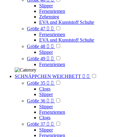
Slipper
Fersenriemen
Zehensteg
EVA und Kunststoff Schuhe
Größe 47


Fersenriemen
EVA und Kunststoff Schuhe
Größe 48


Slipper
Größe 49


Fersenriemen
SCHNÄPPCHEN WEICHBETT


Größe 35


Clogs
Slipper
Größe 36


Slipper
Fersenriemen
Clogs
Größe 37


Slipper
Fersenriemen