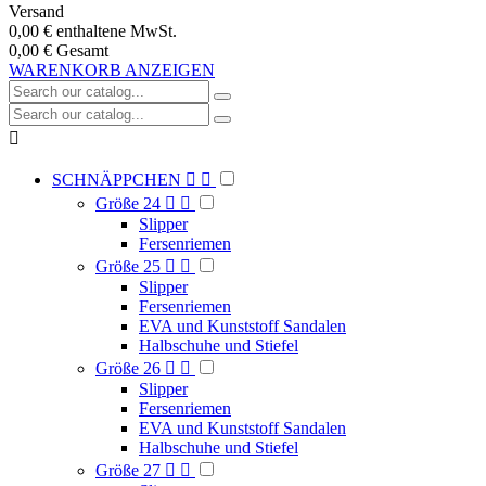
Versand
0,00 €
enthaltene MwSt.
0,00 €
Gesamt
WARENKORB ANZEIGEN

SCHNÄPPCHEN


Größe 24


Slipper
Fersenriemen
Größe 25


Slipper
Fersenriemen
EVA und Kunststoff Sandalen
Halbschuhe und Stiefel
Größe 26


Slipper
Fersenriemen
EVA und Kunststoff Sandalen
Halbschuhe und Stiefel
Größe 27

