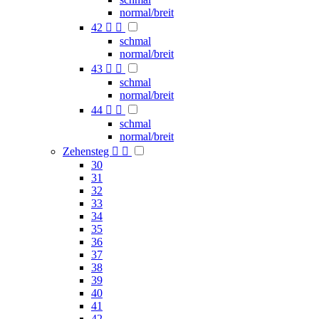
normal/breit
42


schmal
normal/breit
43


schmal
normal/breit
44


schmal
normal/breit
Zehensteg


30
31
32
33
34
35
36
37
38
39
40
41
42