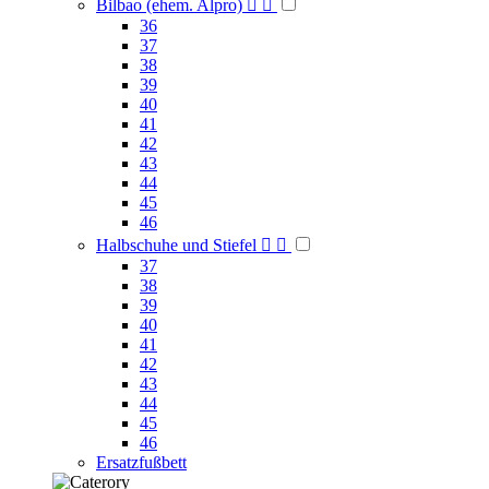
Bilbao (ehem. Alpro)


36
37
38
39
40
41
42
43
44
45
46
Halbschuhe und Stiefel


37
38
39
40
41
42
43
44
45
46
Ersatzfußbett