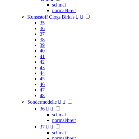
schmal
normal/breit
Kunststoff Clogs Birki's


35
36
37
38
39
40
41
42
43
44
45
46
47
48
Sondermodelle


36


schmal
normal/breit
37


schmal
normal/breit