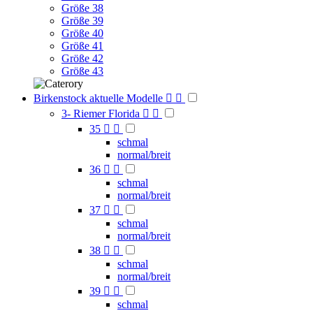
Größe 38
Größe 39
Größe 40
Größe 41
Größe 42
Größe 43
Birkenstock aktuelle Modelle


3- Riemer Florida


35


schmal
normal/breit
36


schmal
normal/breit
37


schmal
normal/breit
38


schmal
normal/breit
39


schmal