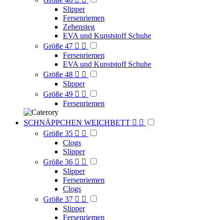
Slipper
Fersenriemen
Zehensteg
EVA und Kunststoff Schuhe
Größe 47


Fersenriemen
EVA und Kunststoff Schuhe
Größe 48


Slipper
Größe 49


Fersenriemen
SCHNÄPPCHEN WEICHBETT


Größe 35


Clogs
Slipper
Größe 36


Slipper
Fersenriemen
Clogs
Größe 37


Slipper
Fersenriemen