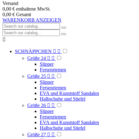
Versand
0,00 €
enthaltene MwSt.
0,00 €
Gesamt
WARENKORB ANZEIGEN

SCHNÄPPCHEN


Größe 24


Slipper
Fersenriemen
Größe 25


Slipper
Fersenriemen
EVA und Kunststoff Sandalen
Halbschuhe und Stiefel
Größe 26


Slipper
Fersenriemen
EVA und Kunststoff Sandalen
Halbschuhe und Stiefel
Größe 27

