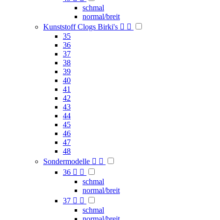
schmal
normal/breit
Kunststoff Clogs Birki's


35
36
37
38
39
40
41
42
43
44
45
46
47
48
Sondermodelle


36


schmal
normal/breit
37


schmal
normal/breit