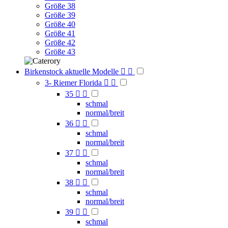
Größe 38
Größe 39
Größe 40
Größe 41
Größe 42
Größe 43
Birkenstock aktuelle Modelle


3- Riemer Florida


35


schmal
normal/breit
36


schmal
normal/breit
37


schmal
normal/breit
38


schmal
normal/breit
39


schmal