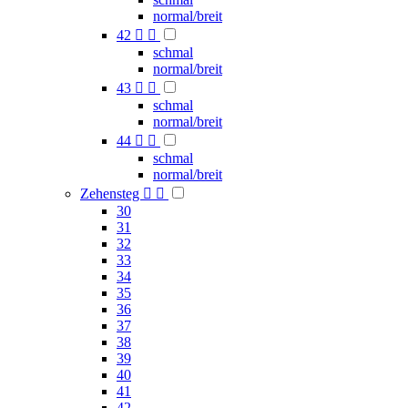
normal/breit
42


schmal
normal/breit
43


schmal
normal/breit
44


schmal
normal/breit
Zehensteg


30
31
32
33
34
35
36
37
38
39
40
41
42