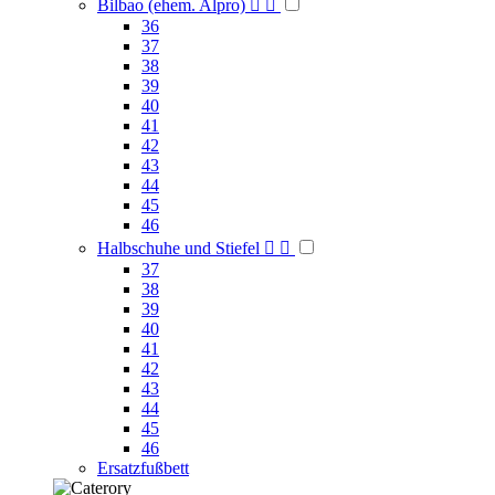
Bilbao (ehem. Alpro)


36
37
38
39
40
41
42
43
44
45
46
Halbschuhe und Stiefel


37
38
39
40
41
42
43
44
45
46
Ersatzfußbett