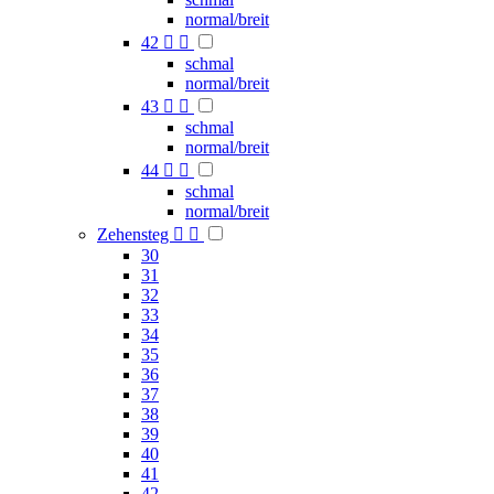
normal/breit
42


schmal
normal/breit
43


schmal
normal/breit
44


schmal
normal/breit
Zehensteg


30
31
32
33
34
35
36
37
38
39
40
41
42