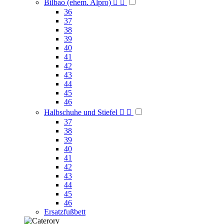
Bilbao (ehem. Alpro)


36
37
38
39
40
41
42
43
44
45
46
Halbschuhe und Stiefel


37
38
39
40
41
42
43
44
45
46
Ersatzfußbett