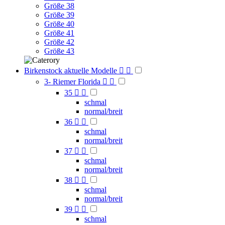
Größe 38
Größe 39
Größe 40
Größe 41
Größe 42
Größe 43
Birkenstock aktuelle Modelle


3- Riemer Florida


35


schmal
normal/breit
36


schmal
normal/breit
37


schmal
normal/breit
38


schmal
normal/breit
39


schmal