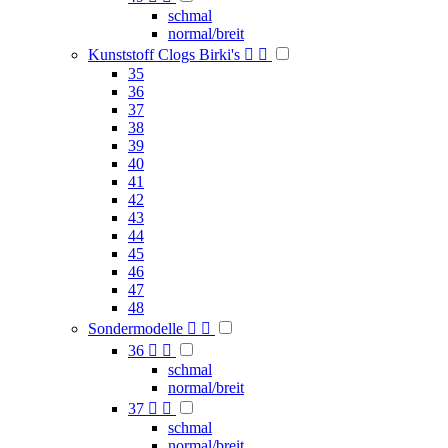
schmal
normal/breit
Kunststoff Clogs Birki's


35
36
37
38
39
40
41
42
43
44
45
46
47
48
Sondermodelle


36


schmal
normal/breit
37


schmal
normal/breit