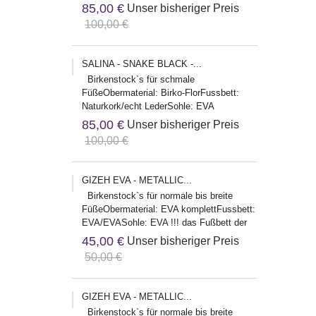
Herstelleradresse:Birkenstock Global
85,00 €
Unser bisheriger Preis
Sales...
100,00 €
SALINA - SNAKE BLACK -...
Birkenstock`s für schmale
FüßeObermaterial: Birko-FlorFussbett:
Naturkork/echt LederSohle: EVA
Herstelleradresse:Birkenstock Global
85,00 €
Unser bisheriger Preis
Sales...
100,00 €
GIZEH EVA - METALLIC...
Birkenstock`s für normale bis breite
FüßeObermaterial: EVA komplettFussbett:
EVA/EVASohle: EVA !!! das Fußbett der
EVA Modelle fällt etwas...
45,00 €
Unser bisheriger Preis
50,00 €
GIZEH EVA - METALLIC...
Birkenstock`s für normale bis breite