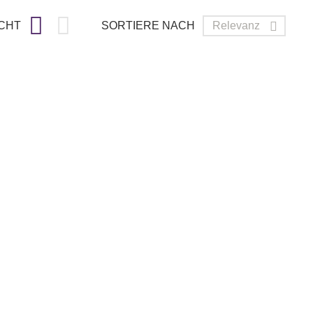


CHT
SORTIERE NACH
Relevanz
