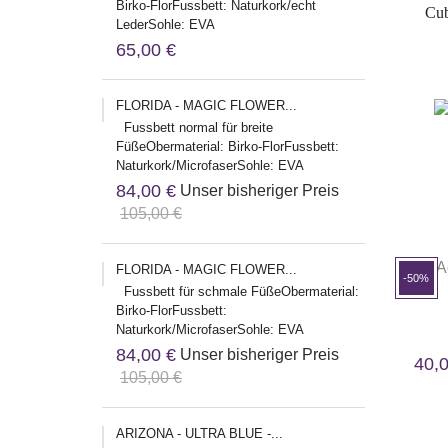
Birko-FlorFussbett: Naturkork/echt
Cub
LederSohle: EVA
65,00 €
FLORIDA - MAGIC FLOWER...
Fussbett normal für breite
FüßeObermaterial: Birko-FlorFussbett:
Naturkork/MicrofaserSohle: EVA
84,00 €
Unser bisheriger Preis
105,00 €
FLORIDA - MAGIC FLOWER...
-50%
Fussbett für schmale FüßeObermaterial:
Birko-FlorFussbett:
Naturkork/MicrofaserSohle: EVA
84,00 €
Unser bisheriger Preis
40,
105,00 €
ARIZONA - ULTRA BLUE -...