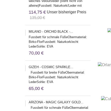
weiches Veloursleder (steht nicht von
alleine)Fussbett: Naturkork/Leder mit
WeichbettungSohle: EVA...
114,75 €
Unser bisheriger Preis
135,00 €
MILANO - ORCHID BLACK -...
Fussbett für schmale FüßeObermaterial:
Birko-FlorFussbett: Naturkork/echt
LederSohle: EVA
Herstelleradresse:Birkenstock Global
70,00 €
Sales GmbHBurg...
GIZEH - COSMIC SPARKLE...
Fussbett für breite FüßeObermaterial:
Birko-FlorFussbett: Naturkork/echt
LederSohle: EVA
Herstelleradresse:Birkenstock Global
65,00 €
Sales...
ARIZONA - MAGIC GALAXY GOLD...
Fussbett für schmale FüßeObermaterial: