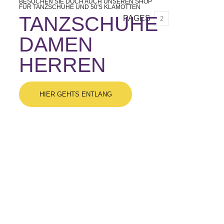
BESUCHEN SIE DOCH AUCH UNSEREN SHOP
FÜR TANZSCHUHE UND 50'S KLAMOTTEN
TANZSCHUHE
PAGES
2
DAMEN
HERREN
HIER GEHTS ENTLANG