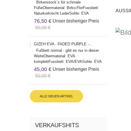
Birkenstock`s für schmale
FüßeObermaterial: Birko-FlorFussbett:
AUSSI
Naturkork/echt LederSohle: EVA
Herstelleradresse:Birkenstock Global
76,50 €
Unser bisheriger Preis
Sales...
90,00 €
GIZEH EVA - FADED PURPLE -...
Fußbett normal - gibt es nur in dieser
WeiteObermaterial: EVA
komplettFussbett: EVA/EVASohle: EVA
Herstelleradresse:Birkenstock Global...
45,00 €
Unser bisheriger Preis
50,00 €
ALLE NEUEN ARTIKEL
VERKAUFSHITS