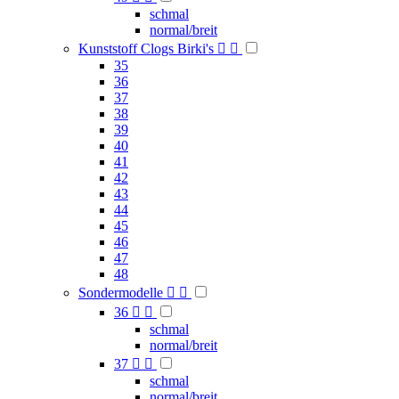
schmal
normal/breit
Kunststoff Clogs Birki's


35
36
37
38
39
40
41
42
43
44
45
46
47
48
Sondermodelle


36


schmal
normal/breit
37


schmal
normal/breit