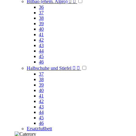
Bilbao (ehem. Alpro)


36
37
38
39
40
41
42
43
44
45
46
Halbschuhe und Stiefel


37
38
39
40
41
42
43
44
45
46
Ersatzfußbett