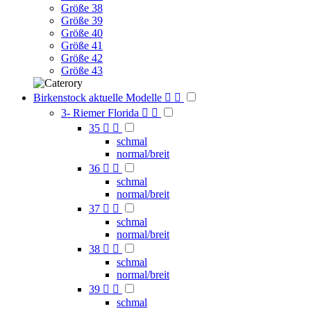
Größe 38
Größe 39
Größe 40
Größe 41
Größe 42
Größe 43
Birkenstock aktuelle Modelle


3- Riemer Florida


35


schmal
normal/breit
36


schmal
normal/breit
37


schmal
normal/breit
38


schmal
normal/breit
39


schmal