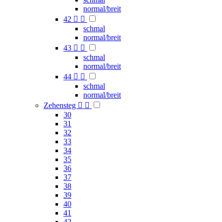
normal/breit
42


schmal
normal/breit
43


schmal
normal/breit
44


schmal
normal/breit
Zehensteg


30
31
32
33
34
35
36
37
38
39
40
41
42