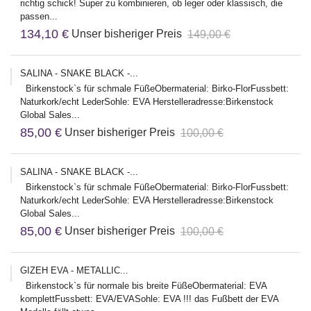
richtig schick! Super zu kombinieren, ob leger oder klassisch, die
passen...
134,10 €
Unser bisheriger Preis
149,00 €
SALINA - SNAKE BLACK -...
Birkenstock`s für schmale FüßeObermaterial: Birko-FlorFussbett:
Naturkork/echt LederSohle: EVA Herstelleradresse:Birkenstock
Global Sales...
85,00 €
Unser bisheriger Preis
100,00 €
SALINA - SNAKE BLACK -...
Birkenstock`s für schmale FüßeObermaterial: Birko-FlorFussbett:
Naturkork/echt LederSohle: EVA Herstelleradresse:Birkenstock
Global Sales...
85,00 €
Unser bisheriger Preis
100,00 €
GIZEH EVA - METALLIC...
Birkenstock`s für normale bis breite FüßeObermaterial: EVA
komplettFussbett: EVA/EVASohle: EVA !!! das Fußbett der EVA