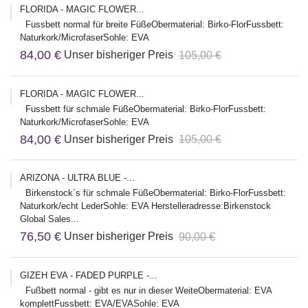
FLORIDA - MAGIC FLOWER...
Fussbett normal für breite FüßeObermaterial: Birko-FlorFussbett:
Naturkork/MicrofaserSohle: EVA
84,00 €
Unser bisheriger Preis
105,00 €
FLORIDA - MAGIC FLOWER...
Fussbett für schmale FüßeObermaterial: Birko-FlorFussbett:
Naturkork/MicrofaserSohle: EVA
84,00 €
Unser bisheriger Preis
105,00 €
ARIZONA - ULTRA BLUE -...
Birkenstock`s für schmale FüßeObermaterial: Birko-FlorFussbett:
Naturkork/echt LederSohle: EVA Herstelleradresse:Birkenstock
Global Sales...
76,50 €
Unser bisheriger Preis
90,00 €
GIZEH EVA - FADED PURPLE -...
Fußbett normal - gibt es nur in dieser WeiteObermaterial: EVA
komplettFussbett: EVA/EVASohle: EVA