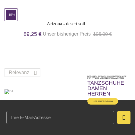
-15%
Arizona - desert soil...
89,25 €
Unser bisheriger Preis
105,00 €
Relevanz

BESUCHEN SIE DOCH AUCH UNSEREN SHOP
FÜR TANZSCHUHE UND 50'S KLAMOTTEN
TANZSCHUHE
DAMEN
HERREN
HIER GEHTS ENTLANG