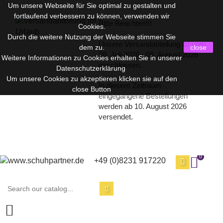
Um unsere Webseite für Sie optimal zu gestalten und
fortlaufend verbessern zu können, verwenden wir
Bitte Beachten!!!
Cookies.
Durch die weitere Nutzung der Webseite stimmen Sie
Unsere Versandabteilung ist vom
dem zu.
close
28. Juli 2026 - 08. August 2026
Weitere Informationen zu Cookies erhalten Sie in unserer
geschlossen.
Datenschutzerklärung
Um unsere Cookies zu akzeptieren klicken sie auf den
In diesem Zeitraum
close Button
eingegangene Bestellungen
werden ab 10. August 2026
versendet.
0
+49 (0)8231 917220
